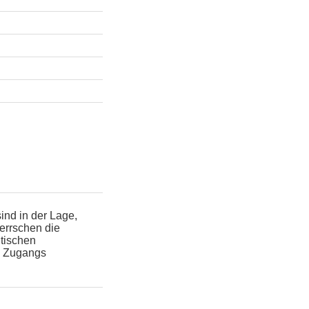
ind in der Lage,
herrschen die
itischen
n Zugangs