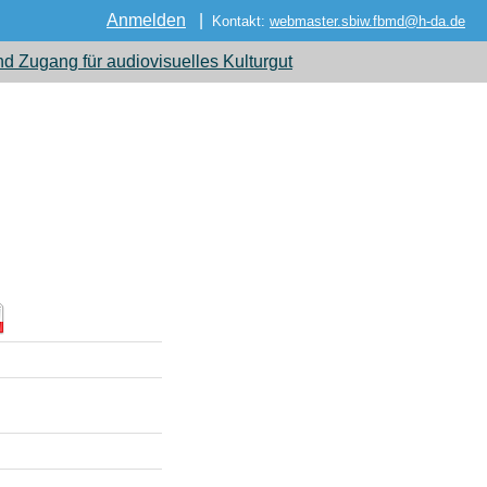
Anmelden
|
Kontakt:
webmaster
.
sbiw
.
fbmd
@
h-da
.
de
 Zugang für audiovisuelles Kulturgut