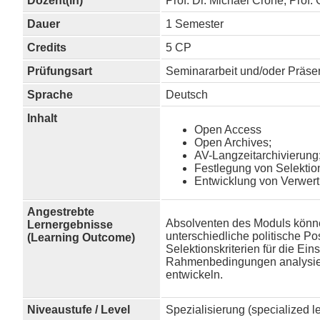
Dozent(in)
Prof. Dr. Michael Crone, Prof. 
Dauer
1 Semester
Credits
5 CP
Prüfungsart
Seminararbeit und/oder Präse
Sprache
Deutsch
Inhalt
Open Access
Open Archives;
AV-Langzeitarchivierung
Festlegung von Selektion
Entwicklung von Verwert
Angestrebte
Absolventen des Moduls könne
Lernergebnisse
unterschiedliche politische P
(Learning Outcome)
Selektionskriterien für die Ei
Rahmenbedingungen analysiere
entwickeln.
Niveaustufe / Level
Spezialisierung (specialized l