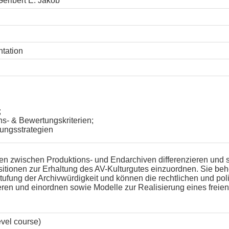
Geribert E. Jakob
ntation
;
s- & Bewertungskriterien;
ungsstrategien
n zwischen Produktions- und Endarchiven differenzieren und s
ositionen zur Erhaltung des AV-Kulturgutes einzuordnen. Sie be
nstufung der Archivwürdigkeit und können die rechtlichen und pol
n und einordnen sowie Modelle zur Realisierung eines freie
evel course)